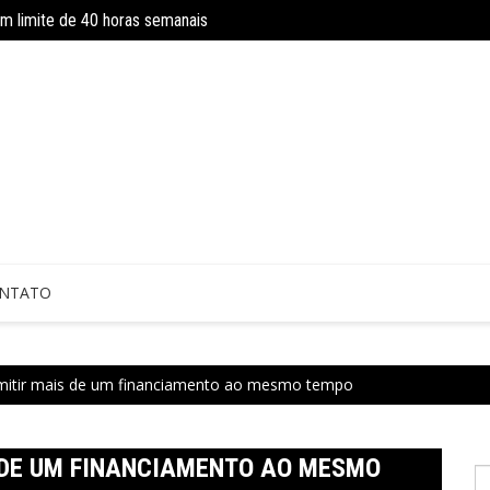
om limite de 40 horas semanais
INSS amplia temporariamente prazo d
NTATO
rmitir mais de um financiamento ao mesmo tempo
 DE UM FINANCIAMENTO AO MESMO
P