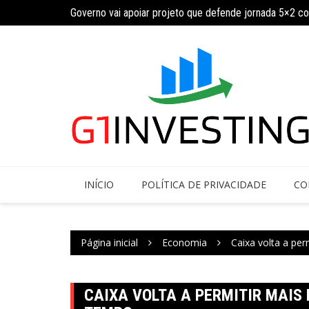
Ir
ja calendário
Governo vai apoiar projeto que defende jornada 5×2 c
para
o
conteúdo
INÍCIO
POLÍTICA DE PRIVACIDADE
CO
Página inicial
Economia
Caixa volta a pe
CAIXA VOLTA A PERMITIR MAIS