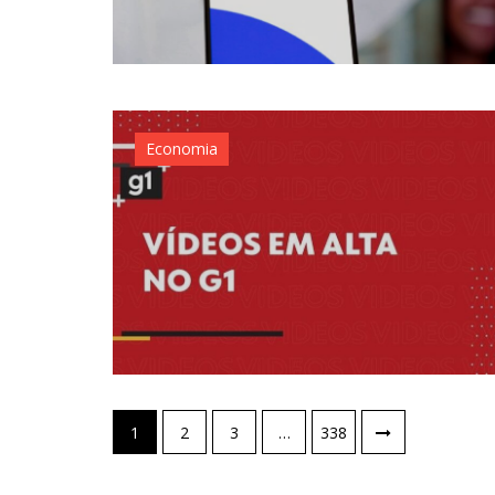
Economia
Paginação
1
2
3
…
338
de