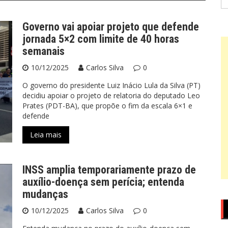
po
Governo vai apoiar projeto que defende
jornada 5×2 com limite de 40 horas
semanais
10/12/2025
Carlos Silva
0
O governo do presidente Luiz Inácio Lula da Silva (PT)
decidiu apoiar o projeto de relatoria do deputado Leo
Prates (PDT-BA), que propõe o fim da escala 6×1 e
defende
Leia mais
INSS amplia temporariamente prazo de
auxílio-doença sem perícia; entenda
mudanças
10/12/2025
Carlos Silva
0