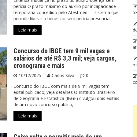
Entenda mudança no prazo do auxílio-doença sem
perícia O prazo máximo do auxílio por incapacidade
temporária concedido pelo Atestmed — sistema que
5×
permite liberar o benefício sem perícia presencial —
Leia mais
d
at
Concurso do IBGE tem 9 mil vagas e
salários de até R$ 3,3 mil; veja cargos,
cronograma e mais
m
10/12/2025
Carlos Silva
0
co
Concurso do IBGE com mais de 9 mil vagas tem
edital publicado; veja detalhes O Instituto Brasileiro
de Geografia e Estatística (IBGE) divulgou dois editais
de um novo concurso público,
Leia mais
Caixa volta a permitir mais de um