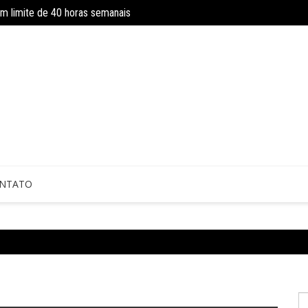
om limite de 40 horas semanais
Concurso do IBGE tem 9 mil vagas e sa
 sem perícia; entenda mudanças
NTATO
P