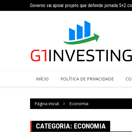
Ir
Governo vai apoiar projeto que defende jornada 5×2 c
para
INSS amplia temporariamente prazo de auxílio-doença
o
conteúdo
INÍCIO
POLÍTICA DE PRIVACIDADE
CO
Página inicial
Economia
CATEGORIA:
ECONOMIA