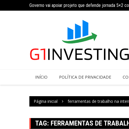
Ir
ja calendário
Governo vai apoiar projeto que defende jornada 5×2 c
para
o
conteúdo
INÍCIO
POLÍTICA DE PRIVACIDADE
CO
Página inicial
ferramentas de trabalho na inter
TAG:
FERRAMENTAS DE TRABALH