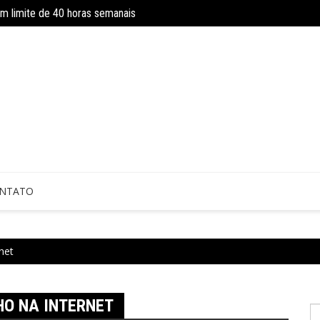
om limite de 40 horas semanais
INSS amplia temporariamente prazo d
NTATO
net
O NA INTERNET
P