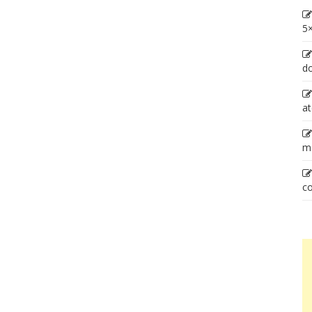
5×
d
at
m
co