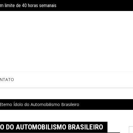
om limite de 40 horas semanais
INSS amplia temporariamente prazo d
NTATO
Eterno Ídolo do Automobilismo Brasileiro
LO DO AUTOMOBILISMO BRASILEIRO
P