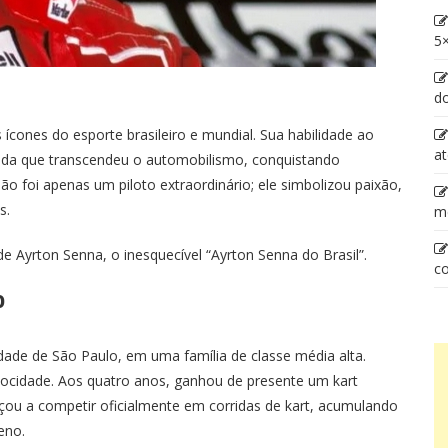
5×
d
ícones do esporte brasileiro e mundial. Sua habilidade ao
at
nda que transcendeu o automobilismo, conquistando
 foi apenas um piloto extraordinário; ele simbolizou paixão,
s.
m
de Ayrton Senna, o inesquecível “Ayrton Senna do Brasil”.
co
o
ade de São Paulo, em uma família de classe média alta.
locidade. Aos quatro anos, ganhou de presente um kart
eçou a competir oficialmente em corridas de kart, acumulando
eno.