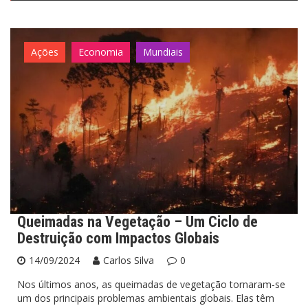
Ações
Economia
Mundiais
Queimadas na Vegetação – Um Ciclo de
Destruição com Impactos Globais
14/09/2024
Carlos Silva
0
Nos últimos anos, as queimadas de vegetação tornaram-se
um dos principais problemas ambientais globais. Elas têm