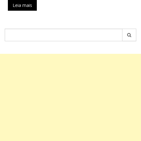
Leia mais
Pesquisar
por: