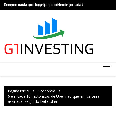
Ir
Governo vai apoiar projeto que defende jornada 5×2 com limite de 4
Concurso do IBGE te
para
INSS amplia temporariamente prazo de auxílio-doença sem perícia;
o
conteúdo
Página inicial
Economia
6 em cada 10 motoristas de Uber não querem carteira
assinada, segundo Datafolha