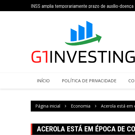
Ir
oras semanais
INSS amplia temporariamente prazo de auxílio-doença
para
o
conteúdo
INÍCIO
POLÍTICA DE PRIVACIDADE
CO
Página inicial
Economia
Acerola está em 
ACEROLA ESTÁ EM ÉPOCA DE CO