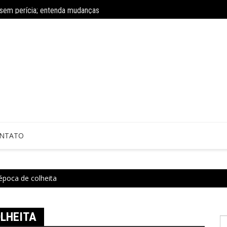
 sem perícia; entenda mudanças
Concurso do IBGE tem 9 mil vagas e sa
NTATO
época de colheita
LHEITA
P