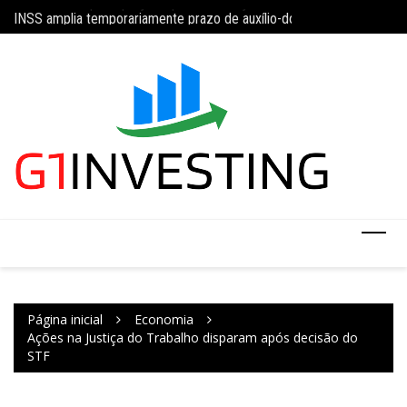
Ir
da 5×2 com limite de 40 horas semanais
INSS amplia temporariamente prazo de auxílio-doença sem perícia;
Concurso do IBGE te
para
o
conteúdo
Página inicial
Economia
Ações na Justiça do Trabalho disparam após decisão do
STF