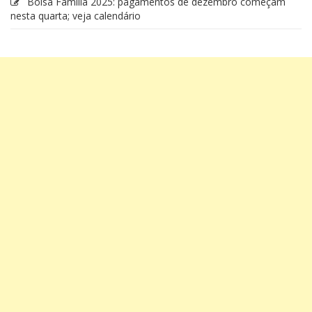
Bolsa Família 2025: pagamentos de dezembro começam
nesta quarta; veja calendário