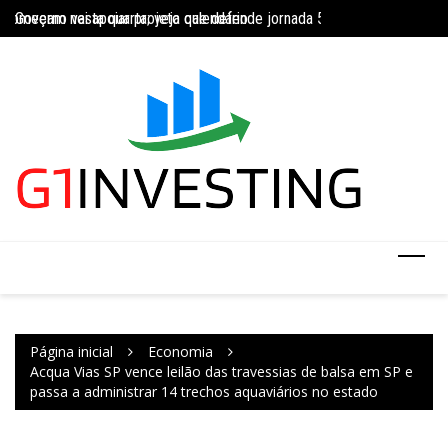
Ir
começam nesta quarta; veja calendário
Governo vai apoiar projeto que defende jornada 5×2 com limite de 4
INSS amplia tempor
para
o
conteúdo
Página inicial
Economia
Acqua Vias SP vence leilão das travessias de balsa em SP e
passa a administrar 14 trechos aquaviários no estado