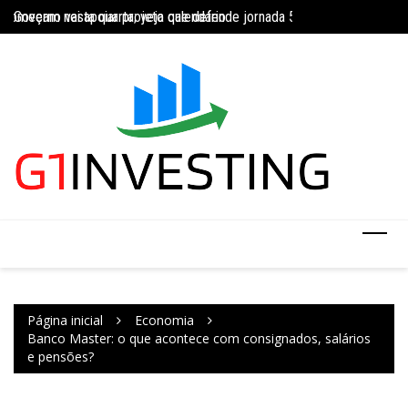
Ir
começam nesta quarta; veja calendário
Governo vai apoiar projeto que defende jornada 5×2 com limite de 4
INSS amplia tempor
para
o
conteúdo
Página inicial
Economia
Banco Master: o que acontece com consignados, salários
e pensões?