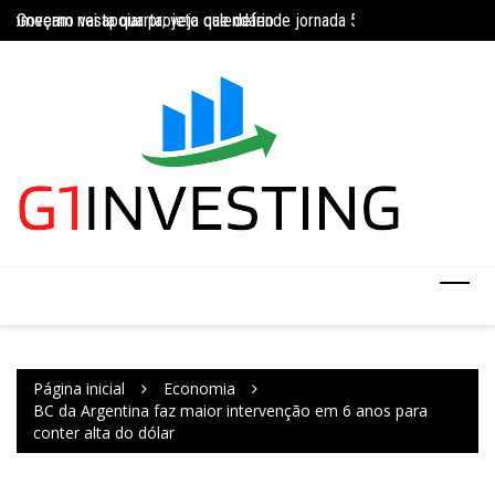
Ir
começam nesta quarta; veja calendário
Governo vai apoiar projeto que defende jornada 5×2 com limite de 4
INSS amplia tempor
para
o
conteúdo
Página inicial
Economia
BC da Argentina faz maior intervenção em 6 anos para
conter alta do dólar