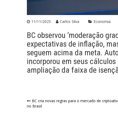
11/11/2025
Carlos Silva
Economia
BC observou ‘moderação grad
expectativas de inflação, ma
seguem acima da meta. Auto
incorporou em seus cálculos 
ampliação da faixa de isençã
Navegação
BC cria novas regras para o mercado de criptoati
no Brasil
de