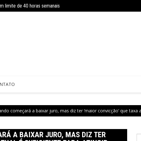
om limite de 40 horas semanais
INSS amplia temporariamente prazo d
NTATO
ndo começará a baixar juro, mas diz ter ‘maior convicção’ que taxa at
RÁ A BAIXAR JURO, MAS DIZ TER
P