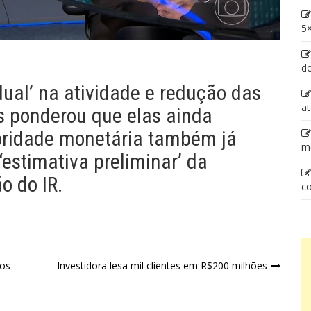
5×
d
ual’ na atividade e redução das
at
s ponderou que elas ainda
ridade monetária também já
m
‘estimativa preliminar’ da
o do IR.
co
vos
Investidora lesa mil clientes em R$200 milhões