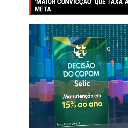
‘MAIOR CONVICÇÃO’ QUE TAXA A
META