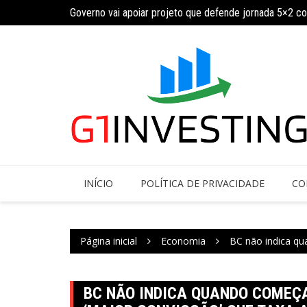
Ir
ja calendário
Governo vai apoiar projeto que defende jornada 5×2 c
para
o
conteúdo
INÍCIO
POLÍTICA DE PRIVACIDADE
CO
Página inicial
Economia
BC não indica qua
BC NÃO INDICA QUANDO COMEÇA