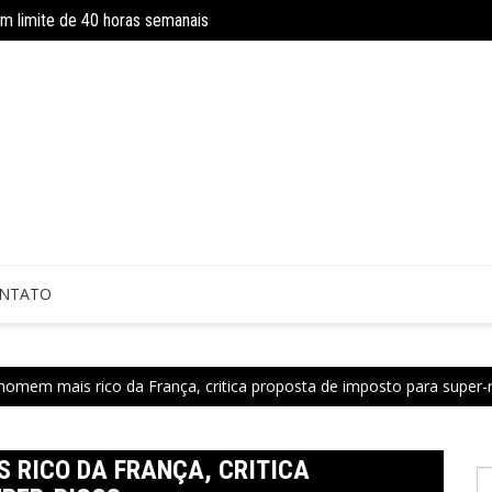
om limite de 40 horas semanais
INSS amplia temporariamente prazo d
NTATO
 homem mais rico da França, critica proposta de imposto para super-
 RICO DA FRANÇA, CRITICA
P