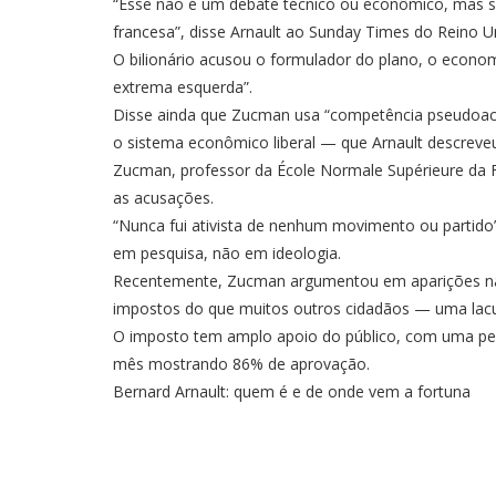
“Esse não é um debate técnico ou econômico, mas s
francesa”, disse Arnault ao Sunday Times do Reino U
O bilionário acusou o formulador do plano, o econom
extrema esquerda”.
Disse ainda que Zucman usa “competência pseudoac
o sistema econômico liberal — que Arnault descreve
Zucman, professor da École Normale Supérieure da Fr
as acusações.
“Nunca fui ativista de nenhum movimento ou partido”
em pesquisa, não em ideologia.
Recentemente, Zucman argumentou em aparições na 
impostos do que muitos outros cidadãos — uma lacu
O imposto tem amplo apoio do público, com uma pes
mês mostrando 86% de aprovação.
Bernard Arnault: quem é e de onde vem a fortuna