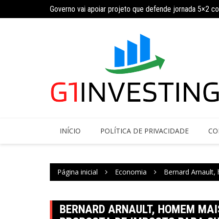
Ir
ja calendário
Governo vai apoiar projeto que defende jornada 5×2 c
para
o
conteúdo
INÍCIO
POLÍTICA DE PRIVACIDADE
CO
Página inicial
Economia
Bernard Arnault,
BERNARD ARNAULT, HOMEM MAIS