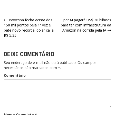
Navegação
Ibovespa fecha acima dos
OpenAI pagará US$ 38 bilhões
150 mil pontos pela 1ª vez e
para ter com infraestrutura da
de
bate novo recorde; dólar cai a
Amazon na corrida pela IA
R$ 5,35
Post
DEIXE COMENTÁRIO
Seu endereço de e-mail não será publicado. Os campos
necessários são marcados com *.
Comentário
Nome Completo *