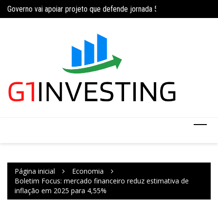
Governo vai apoiar projeto que defende jornada 5×2 com limite de 4
Ir
Concurso do IBGE te
INSS amplia temporariamente prazo de auxílio-doença sem perícia;
para
o
conteúdo
Página inicial
Economia
Boletim Focus: mercado financeiro reduz estimativa de
inflação em 2025 para 4,55%