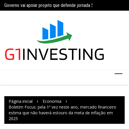
Governo vai apoiar projeto que defende jornada 5×2 com limite de 4
Ir
Concurso do IBGE te
INSS amplia temporariamente prazo de auxílio-doença sem perícia;
para
o
conteúdo
Página inicial
Economia
Boletim Focus: pela 1ª vez neste ano, mercado financeiro
estima que não haverá estouro da meta de inflação em
2025