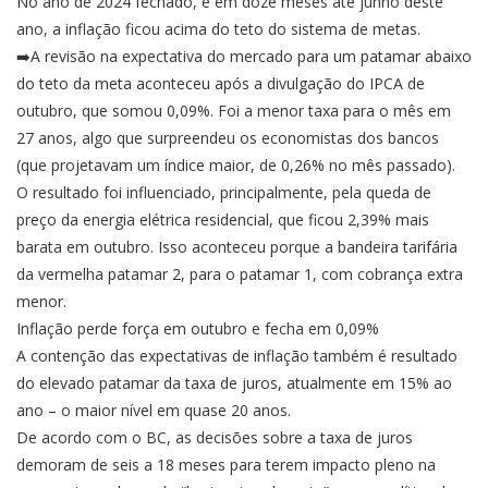
No ano de 2024 fechado, e em doze meses até junho deste
ano, a inflação ficou acima do teto do sistema de metas.
➡️A revisão na expectativa do mercado para um patamar abaixo
do teto da meta aconteceu após a divulgação do IPCA de
outubro, que somou 0,09%. Foi a menor taxa para o mês em
27 anos, algo que surpreendeu os economistas dos bancos
(que projetavam um índice maior, de 0,26% no mês passado).
O resultado foi influenciado, principalmente, pela queda de
preço da energia elétrica residencial, que ficou 2,39% mais
barata em outubro. Isso aconteceu porque a bandeira tarifária
da vermelha patamar 2, para o patamar 1, com cobrança extra
menor.
Inflação perde força em outubro e fecha em 0,09%
A contenção das expectativas de inflação também é resultado
do elevado patamar da taxa de juros, atualmente em 15% ao
ano – o maior nível em quase 20 anos.
De acordo com o BC, as decisões sobre a taxa de juros
demoram de seis a 18 meses para terem impacto pleno na