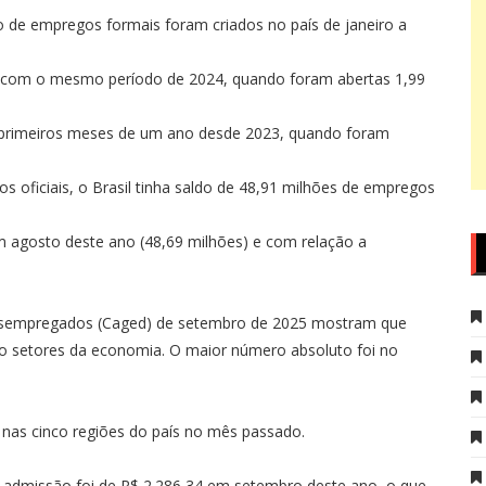
o de empregos formais foram criados no país de janeiro a
com o mesmo período de 2024, quando foram abertas 1,99
 primeiros meses de um ano desde 2023, quando foram
 oficiais, o Brasil tinha saldo de 48,91 milhões de empregos
agosto deste ano (48,69 milhões) e com relação a
sempregados (Caged) de setembro de 2025 mostram que
o setores da economia. O maior número absoluto foi no
as cinco regiões do país no mês passado.
admissão foi de R$ 2.286,34 em setembro deste ano, o que