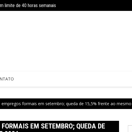
om limite de 40 horas semanais
INSS amplia temporariamente prazo d
NTATO
mil empregos formais em setembro; queda de 15,5% frente ao mesm
S FORMAIS EM SETEMBRO; QUEDA DE
P