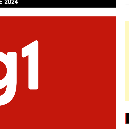
E 2024
po