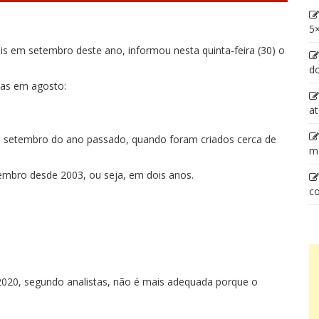
5×
s em setembro deste ano, informou nesta quinta-feira (30) o
d
das em agosto:
at
a setembro do ano passado, quando foram criados cerca de
m
embro desde 2003, ou seja, em dois anos.
co
020, segundo analistas, não é mais adequada porque o