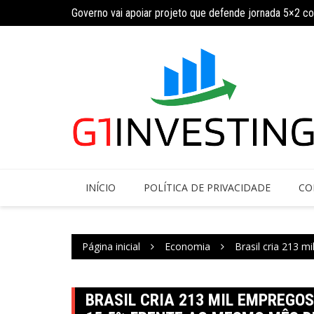
Ir
ja calendário
Governo vai apoiar projeto que defende jornada 5×2 c
para
o
conteúdo
INÍCIO
POLÍTICA DE PRIVACIDADE
CO
Página inicial
Economia
Brasil cria 213 
BRASIL CRIA 213 MIL EMPREGO