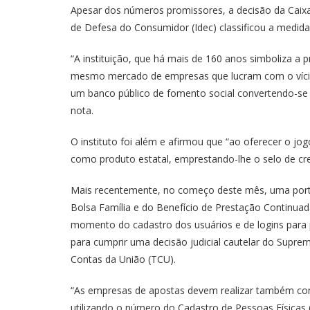
Apesar dos números promissores, a decisão da Caixa 
de Defesa do Consumidor (Idec) classificou a medid
“A instituição, que há mais de 160 anos simboliza a p
mesmo mercado de empresas que lucram com o vício,
um banco público de fomento social convertendo-se 
nota.
O instituto foi além e afirmou que “ao oferecer o jo
como produto estatal, emprestando-lhe o selo de cred
Mais recentemente, no começo deste mês, uma porta
Bolsa Família e do Benefício de Prestação Continuad
momento do cadastro dos usuários e de logins para p
para cumprir uma decisão judicial cautelar do Supre
Contas da União (TCU).
“As empresas de apostas devem realizar também cons
utilizando o número do Cadastro de Pessoas Físicas (