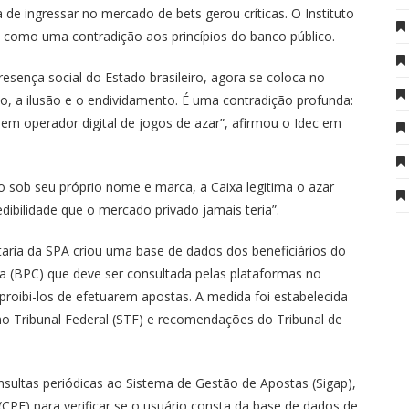
de ingressar no mercado de bets gerou críticas. O Instituto
a como uma contradição aos princípios do banco público.
resença social do Estado brasileiro, agora se coloca no
 a ilusão e o endividamento. É uma contradição profunda:
em operador digital de jogos de azar”, afirmou o Idec em
go sob seu próprio nome e marca, a Caixa legitima o azar
ibilidade que o mercado privado jamais teria”.
ria da SPA criou uma base de dados dos beneficiários do
a (BPC) que deve ser consultada pelas plataformas no
roibi-los de efetuarem apostas. A medida foi estabelecida
mo Tribunal Federal (STF) e recomendações do Tribunal de
ultas periódicas ao Sistema de Gestão de Apostas (Sigap),
CPF) para verificar se o usuário consta da base de dados de