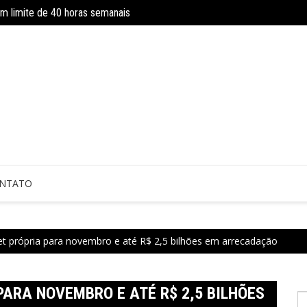
om limite de 40 horas semanais
Concurso do IBGE tem 9 mil vagas e sa
 sem perícia; entenda mudanças
NTATO
et própria para novembro e até R$ 2,5 bilhões em arrecadação
PARA NOVEMBRO E ATÉ R$ 2,5 BILHÕES
P