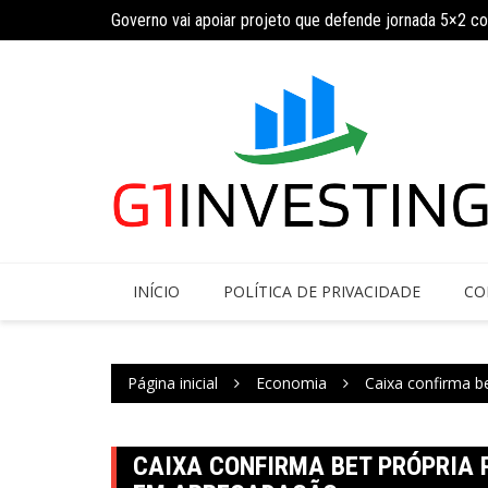
Ir
Governo vai apoiar projeto que defende jornada 5×2 c
INSS amplia temporariamente prazo de auxílio-doença
para
o
conteúdo
INÍCIO
POLÍTICA DE PRIVACIDADE
CO
Página inicial
Economia
Caixa confirma b
CAIXA CONFIRMA BET PRÓPRIA 