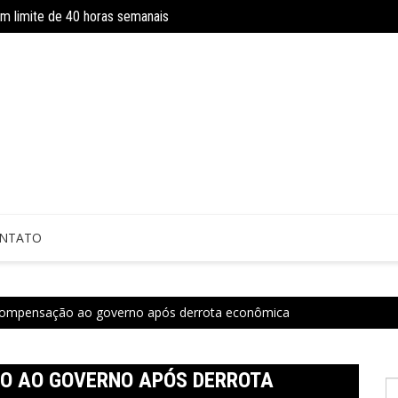
om limite de 40 horas semanais
Concurso do IBGE tem 9 mil vagas e sa
 sem perícia; entenda mudanças
NTATO
ompensação ao governo após derrota econômica
 AO GOVERNO APÓS DERROTA
P