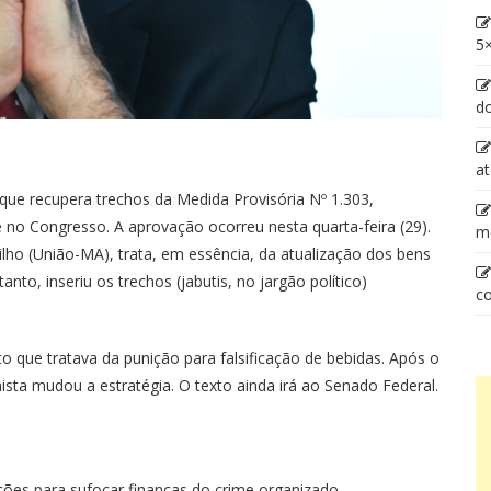
5×
d
at
ue recupera trechos da Medida Provisória Nº 1.303,
no Congresso. A aprovação ocorreu nesta quarta-feira (29).
m
Filho (União-MA), trata, em essência, da atualização dos bens
anto, inseriu os trechos (jabutis, no jargão político)
co
to que tratava da punição para falsificação de bebidas. Após o
sta mudou a estratégia. O texto ainda irá ao Senado Federal.
ações para sufocar finanças do crime organizado