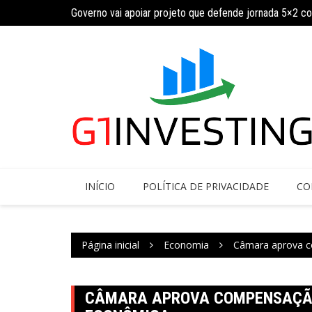
Ir
Governo vai apoiar projeto que defende jornada 5×2 c
para
INSS amplia temporariamente prazo de auxílio-doença
o
conteúdo
INÍCIO
POLÍTICA DE PRIVACIDADE
CO
Página inicial
Economia
Câmara aprova c
CÂMARA APROVA COMPENSAÇÃO