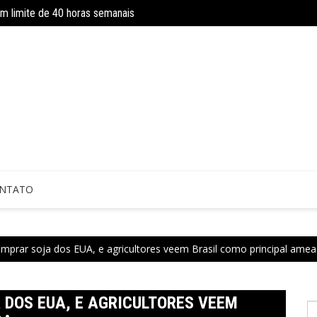
om limite de 40 horas semanais
Concurso do IBGE tem 9 mil vagas e sa
 sem perícia; entenda mudanças
NTATO
omprar soja dos EUA, e agricultores veem Brasil como principal ame
 DOS EUA, E AGRICULTORES VEEM
P