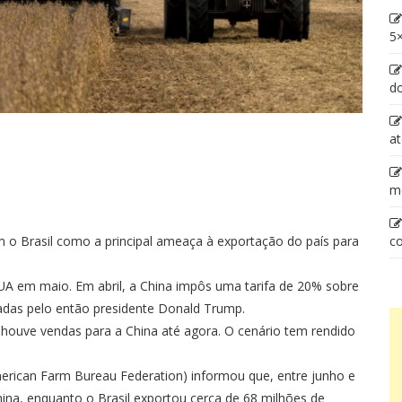
5×
d
at
m
co
 o Brasil como a principal ameaça à exportação do país para
A em maio. Em abril, a China impôs uma tarifa de 20% sobre
adas pelo então presidente Donald Trump.
houve vendas para a China até agora. O cenário tem rendido
erican Farm Bureau Federation) informou que, entre junho e
na, enquanto o Brasil exportou cerca de 68 milhões de