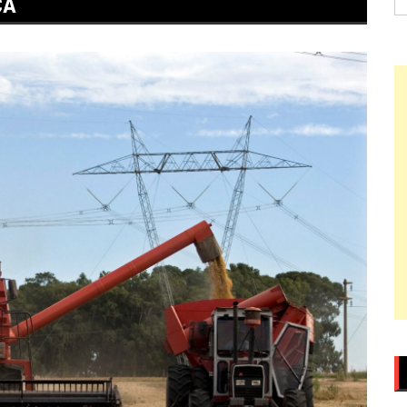
ÇA
po