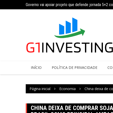
Ir
Governo vai apoiar projeto que defende jornada 5×2 c
para
INSS amplia temporariamente prazo de auxílio-doença
o
conteúdo
INÍCIO
POLÍTICA DE PRIVACIDADE
CO
Página inicial
Economia
China deixa de c
CHINA DEIXA DE COMPRAR SOJA