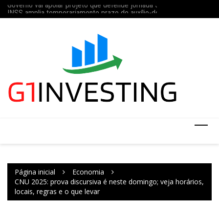
Governo vai apoiar projeto que defende jornada 5×2 com limite de 4
Ir
Concurso do IBGE te
INSS amplia temporariamente prazo de auxílio-doença sem perícia;
para
o
conteúdo
Página inicial
Economia
CNU 2025: prova discursiva é neste domingo; veja horários,
locais, regras e o que levar