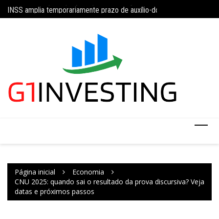
Ir
da 5×2 com limite de 40 horas semanais
INSS amplia temporariamente prazo de auxílio-doença sem perícia;
Concurso do IBGE te
para
o
conteúdo
Página inicial
Economia
CNU 2025: quando sai o resultado da prova discursiva? Veja
datas e próximos passos