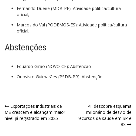
Fernando Dueire (MDB-PE): Atividade política/cultura
oficial;
Marcos do Val (PODEMOS-ES): Atividade política/cultura
oficial.
Abstenções
Eduardo Girão (NOVO-CE): Abstenção
Oriovisto Guimarães (PSDB-PR): Abstenção
Navegação
Exportações industriais de
PF descobre esquema
MS crescem e alcançam maior
milionário de desvio de
de
nível já registrado em 2025
recursos da saúde em SP e
RS
Post