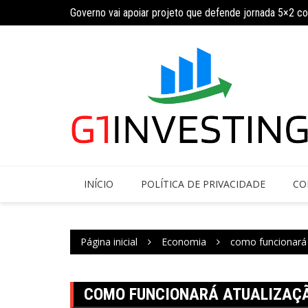
Governo vai apoiar projeto que defende jornada 5×2 c
Ir
INSS amplia temporariamente prazo de auxílio-doença
para
o
conteúdo
INÍCIO
POLÍTICA DE PRIVACIDADE
CO
Página inicial
Economia
como funcionará 
COMO FUNCIONARÁ ATUALIZAÇÃO