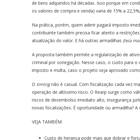
de bens adquiridos há décadas. Isso porque em condi
os valores de compra e venda) varia de 15% a 22,5%,
Na prática, porém, quem aderir pagará imposto imedi
contribuinte também precisa ficar atento a restriçõ
atualização do valor. E há outras armadilhas
(leia ma
A proposta também permite a regularização de ativos
criminal por sonegação. Nesse caso, o custo para o 
imposto e multa, caso o projeto seja aprovado como
O
timing
não é casual. Com fiscalização cada vez mai
operação de altíssimo risco. O Rearp surge como vál
riscos de desembolso imediato alto, insegurança jurí
novas fiscalizações. É oportunidade ou armadilha? A
VEJA TAMBÉM:
Custo de herança pode mais que dobrar e força