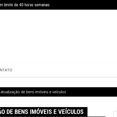
om limite de 40 horas semanais
Concurso do IBGE tem 9 mil vagas e sa
 sem perícia; entenda mudanças
NTATO
atualização de bens imóveis e veículos
 DE BENS IMÓVEIS E VEÍCULOS
P