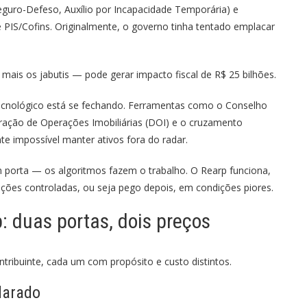
eguro-Defeso, Auxílio por Incapacidade Temporária) e
e PIS/Cofins. Originalmente, o governo tinha tentado emplacar
ais os jabutis — pode gerar impacto fiscal de R$ 25 bilhões.
 tecnológico está se fechando. Ferramentas como o Conselho
laração de Operações Imobiliárias (DOI) e o cruzamento
e impossível manter ativos fora do radar.
m porta — os algoritmos fazem o trabalho. O Rearp funciona,
ições controladas, ou seja pego depois, em condições piores.
 duas portas, dois preços
tribuinte, cada um com propósito e custo distintos.
clarado