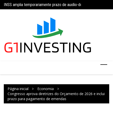
Ir
da 5×2 com limite de 40 horas semanais
INSS amplia temporariamente prazo de auxílio-doença sem perícia;
Concurso do IBGE te
para
o
conteúdo
Página inicial
Economia
Congresso aprova diretrizes do Orçamento de 2026 e inclui
prazo para pagamento de emendas