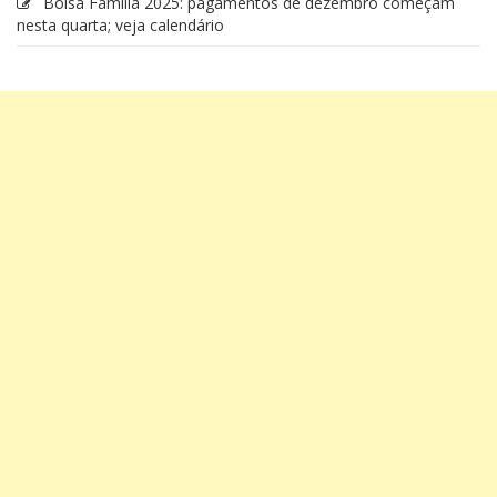
Bolsa Família 2025: pagamentos de dezembro começam
nesta quarta; veja calendário