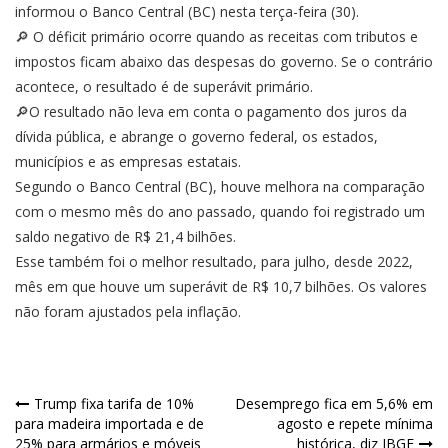
informou o Banco Central (BC) nesta terça-feira (30).
🔎 O déficit primário ocorre quando as receitas com tributos e
impostos ficam abaixo das despesas do governo. Se o contrário
acontece, o resultado é de superávit primário.
🔎O resultado não leva em conta o pagamento dos juros da
dívida pública, e abrange o governo federal, os estados,
municípios e as empresas estatais.
Segundo o Banco Central (BC), houve melhora na comparação
com o mesmo mês do ano passado, quando foi registrado um
saldo negativo de R$ 21,4 bilhões.
Esse também foi o melhor resultado, para julho, desde 2022,
mês em que houve um superávit de R$ 10,7 bilhões. Os valores
não foram ajustados pela inflação.
Navegação
Trump fixa tarifa de 10%
Desemprego fica em 5,6% em
para madeira importada e de
agosto e repete mínima
de
25% para armários e móveis
histórica, diz IBGE