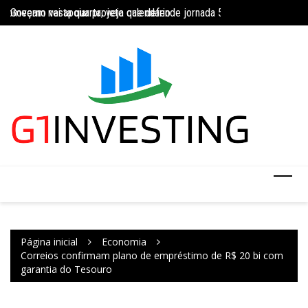
Governo vai apoiar projeto que defende jornada 5×2 com limite de 4
Ir
Concurso do IBGE te
INSS amplia temporariamente prazo de auxílio-doença sem perícia;
para
o
conteúdo
Página inicial
Economia
Correios confirmam plano de empréstimo de R$ 20 bi com
garantia do Tesouro