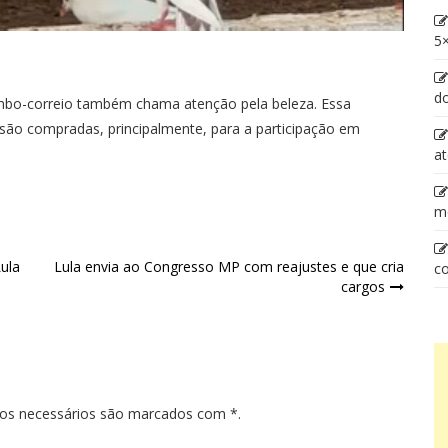
5×
d
ombo-correio também chama atenção pela beleza. Essa
são compradas, principalmente, para a participação em
at
m
ula
Lula envia ao Congresso MP com reajustes e que cria
co
cargos
pos necessários são marcados com *.