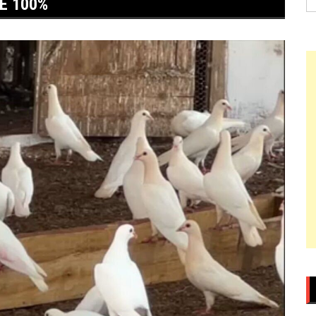
E 100%
po