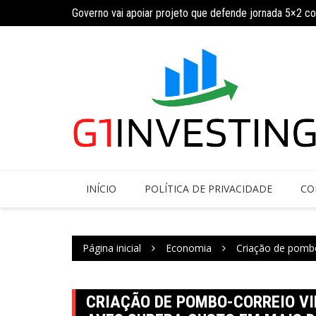
Ir
ja calendário
Governo vai apoiar projeto que defende jornada 5×2 c
para
o
conteúdo
INÍCIO
POLÍTICA DE PRIVACIDADE
CO
Página inicial
Economia
Criação de pombo
CRIAÇÃO DE POMBO-CORREIO VI