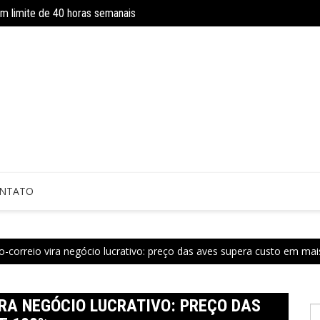
om limite de 40 horas semanais
INSS amplia temporariamente prazo d
NTATO
-correio vira negócio lucrativo: preço das aves supera custo em ma
RA NEGÓCIO LUCRATIVO: PREÇO DAS
P