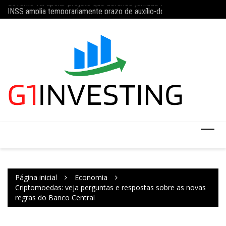
Ir
da 5×2 com limite de 40 horas semanais
INSS amplia temporariamente prazo de auxílio-doença sem perícia;
Concurso do IBGE te
para
o
conteúdo
Página inicial
Economia
Criptomoedas: veja perguntas e respostas sobre as novas
regras do Banco Central