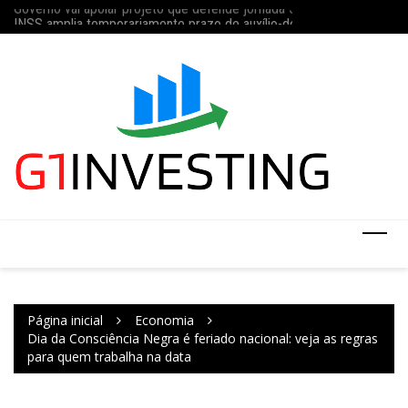
Governo vai apoiar projeto que defende jornada 5×2 com limite de 4
Ir
Concurso do IBGE te
INSS amplia temporariamente prazo de auxílio-doença sem perícia;
para
o
conteúdo
Página inicial
Economia
Dia da Consciência Negra é feriado nacional: veja as regras
para quem trabalha na data