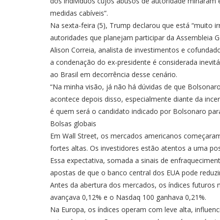
dos indivíduos cujos abusos de autoridade minaram 
medidas cabíveis”.
Na sexta-feira (5), Trump declarou que está “muito ir
autoridades que planejam participar da Assembleia 
Alison Correia, analista de investimentos e cofunda
a condenação do ex-presidente é considerada inevit
ao Brasil em decorrência desse cenário.
“Na minha visão, já não há dúvidas de que Bolsonaro
acontece depois disso, especialmente diante da inc
é quem será o candidato indicado por Bolsonaro para
Bolsas globais
Em Wall Street, os mercados americanos começaram
fortes altas. Os investidores estão atentos a uma p
Essa expectativa, somada a sinais de enfraquecime
apostas de que o banco central dos EUA pode reduzir
Antes da abertura dos mercados, os índices futuros
avançava 0,12% e o Nasdaq 100 ganhava 0,21%.
Na Europa, os índices operam com leve alta, influenc