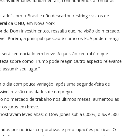
essas liberdades fundamentais, continuaremos a tomar as
ritado” com o Brasil e não descartou restringir vistos de
Geral da ONU, em Nova York.
dor da Dom Investimentos, ressalta que, na visão do mercado,
ável. Porém, a principal questão é como os EUA podem reagir
 será sentenciado em breve. A questão central é o que
erteza sobre como Trump pode reagir. Outro aspecto relevante
 assumir seu lugar.”
 o dia com pouca variação, após uma segunda-feira de
ossível revisão nos dados de emprego.
nto no mercado de trabalho nos últimos meses, aumentou as
 os juros em breve.
 mostravam leves altas: o Dow Jones subia 0,03%, o S&P 500
iados por notícias corporativas e preocupações políticas. O