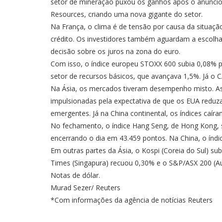
setor de mineração puxou os ganhos após o anúncio
Resources, criando uma nova gigante do setor.
Na França, o clima é de tensão por causa da situação
crédito. Os investidores também aguardam a escolha
decisão sobre os juros na zona do euro.
Com isso, o índice europeu STOXX 600 subia 0,08% p
setor de recursos básicos, que avançava 1,5%. Já o 
Na Ásia, os mercados tiveram desempenho misto. As
impulsionadas pela expectativa de que os EUA reduz
emergentes. Já na China continental, os índices caíra
No fechamento, o índice Hang Seng, de Hong Kong, s
encerrando o dia em 43.459 pontos. Na China, o índi
Em outras partes da Ásia, o Kospi (Coreia do Sul) su
Times (Singapura) recuou 0,30% e o S&P/ASX 200 (Aus
Notas de dólar.
Murad Sezer/ Reuters
*Com informações da agência de notícias Reuters