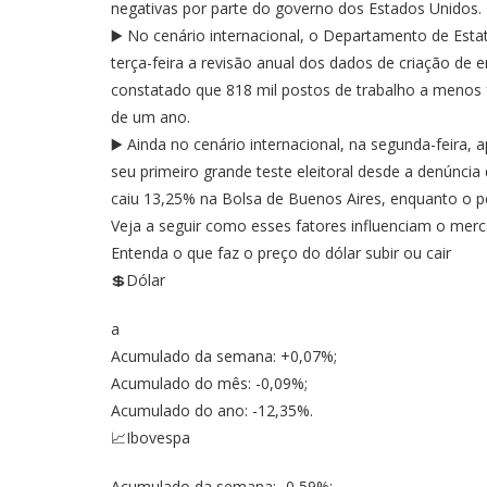
negativas por parte do governo dos Estados Unidos.
▶️ No cenário internacional, o Departamento de Esta
terça-feira a revisão anual dos dados de criação de 
constatado que 818 mil postos de trabalho a menos f
de um ano.
▶️ Ainda no cenário internacional, na segunda-feira, 
seu primeiro grande teste eleitoral desde a denúnci
caiu 13,25% na Bolsa de Buenos Aires, enquanto o p
Veja a seguir como esses fatores influenciam o merc
Entenda o que faz o preço do dólar subir ou cair
💲Dólar
a
Acumulado da semana: +0,07%;
Acumulado do mês: -0,09%;
Acumulado do ano: -12,35%.
📈Ibovespa
Acumulado da semana: -0,59%;