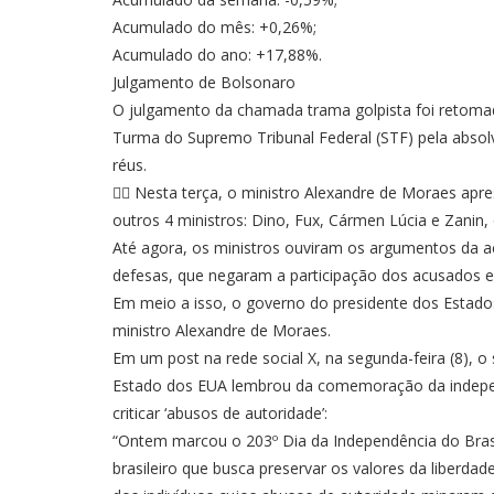
Acumulado do mês: +0,26%;
Acumulado do ano: +17,88%.
Julgamento de Bolsonaro
O julgamento da chamada trama golpista foi retomad
Turma do Supremo Tribunal Federal (STF) pela absolv
réus.
👉🏽 Nesta terça, o ministro Alexandre de Moraes apre
outros 4 ministros: Dino, Fux, Cármen Lúcia e Zanin, 
Até agora, os ministros ouviram os argumentos da a
defesas, que negaram a participação dos acusados e 
Em meio a isso, o governo do presidente dos Estados
ministro Alexandre de Moraes.
Em um post na rede social X, na segunda-feira (8), 
Estado dos EUA lembrou da comemoração da independ
criticar ‘abusos de autoridade’:
“Ontem marcou o 203º Dia da Independência do Bras
brasileiro que busca preservar os valores da liberda