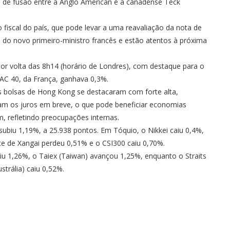
 de fusão entre a Anglo American e a canadense Teck
 fiscal do país, que pode levar a uma reavaliação da nota de
 do novo primeiro-ministro francês e estão atentos à próxima
or volta das 8h14 (horário de Londres), com destaque para o
CAC 40, da França, ganhava 0,3%.
 bolsas de Hong Kong se destacaram com forte alta,
am os juros em breve, o que pode beneficiar economias
m, refletindo preocupações internas.
ubiu 1,19%, a 25.938 pontos. Em Tóquio, o Nikkei caiu 0,4%,
ce de Xangai perdeu 0,51% e o CSI300 caiu 0,70%.
biu 1,26%, o Taiex (Taiwan) avançou 1,25%, enquanto o Straits
trália) caiu 0,52%.