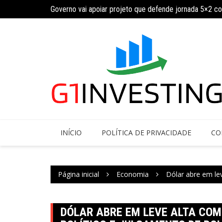
Governo vai apoiar projeto que defende jornada 5×2 c
Ir
INSS amplia temporariamente prazo de auxílio-doença
para
o
conteúdo
INÍCIO
POLÍTICA DE PRIVACIDADE
CO
Página inicial
Economia
Dólar abre em le
DÓLAR ABRE EM LEVE ALTA CO