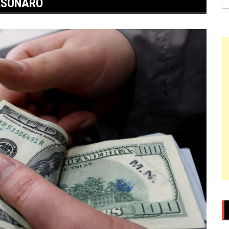
LSONARO
po