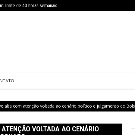
om limite de 40 horas semanais
Concurso do IBGE tem 9 mil vagas e sa
 sem perícia; entenda mudanças
NTATO
ve alta com atenção voltada ao cenário político e julgamento de Bol
M ATENÇÃO VOLTADA AO CENÁRIO
P