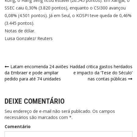
Kong, o Hang Seng ficou estável (26.545 pontos). Em Xangai, o
SSEC caiu 0,30% (3.820 pontos), enquanto o CSI300 avançou
0,08% (4.501 pontos). Já em Seul, o KOSPI teve queda de 0,46%
(3.445 pontos).
Notas de dólar.
Luisa Gonzalez/ Reuters
Navegação
Latam encomenda 24 aviões
Haddad critica gastos herdados
da Embraer e pode ampliar
e impacto da ‘Tese do Século’
de
pedido para até 74 unidades
nas contas públicas
Post
DEIXE COMENTÁRIO
Seu endereço de e-mail não será publicado. Os campos
necessários são marcados com *.
Comentário