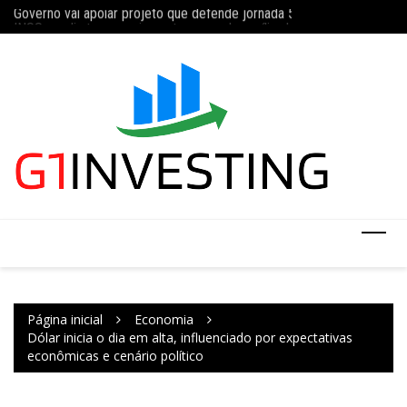
Governo vai apoiar projeto que defende jornada 5×2 com limite de 4
Ir
Concurso do IBGE te
INSS amplia temporariamente prazo de auxílio-doença sem perícia;
para
o
conteúdo
Página inicial
Economia
Dólar inicia o dia em alta, influenciado por expectativas
econômicas e cenário político