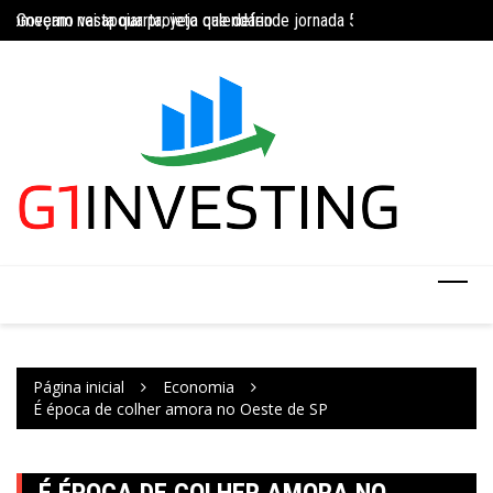
Ir
Governo vai apoiar projeto que defende jornada 5×2 com limite de 4
Concurso do IBGE te
para
INSS amplia temporariamente prazo de auxílio-doença sem perícia;
o
conteúdo
Página inicial
Economia
É época de colher amora no Oeste de SP