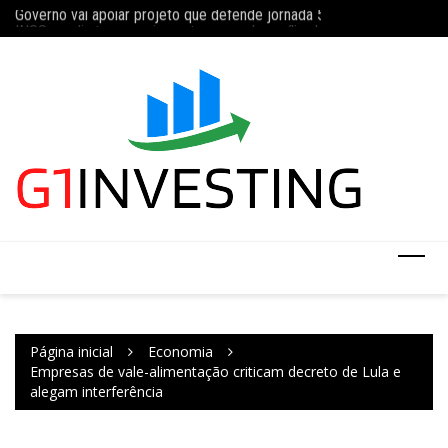
Governo vai apoiar projeto que defende jornada 5×2 com limite de 4
Ir
Concurso do IBGE te
INSS amplia temporariamente prazo de auxílio-doença sem perícia;
para
o
conteúdo
Página inicial
Economia
Empresas de vale-alimentação criticam decreto de Lula e
alegam interferência