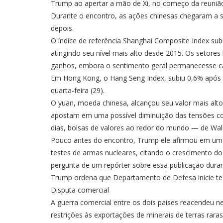
Trump ao apertar a mão de Xi, no começo da reunião
Durante o encontro, as ações chinesas chegaram a 
depois.
O índice de referência Shanghai Composite Index su
atingindo seu nível mais alto desde 2015. Os setores
ganhos, embora o sentimento geral permanecesse c
Em Hong Kong, o Hang Seng Index, subiu 0,6% após 
quarta-feira (29).
O yuan, moeda chinesa, alcançou seu valor mais alt
apostam em uma possível diminuição das tensões co
dias, bolsas de valores ao redor do mundo — de Wall
Pouco antes do encontro, Trump ele afirmou em um
testes de armas nucleares, citando o crescimento do
pergunta de um repórter sobre essa publicação duran
Trump ordena que Departamento de Defesa inicie t
Disputa comercial
A guerra comercial entre os dois países reacendeu n
restrições às exportações de minerais de terras rar