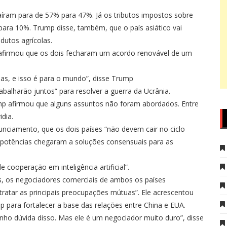
íram para de 57% para 47%. Já os tributos impostos sobre
ara 10%. Trump disse, também, que o país asiático vai
dutos agrícolas.
o afirmou que os dois fecharam um acordo renovável de um
das, e isso é para o mundo”, disse Trump
abalharão juntos” para resolver a guerra da Ucrânia.
mp afirmou que alguns assuntos não foram abordados. Entre
idia.
unciamento, que os dois países “não devem cair no ciclo
 potências chegaram a soluções consensuais para as
 cooperação em inteligência artificial”.
as, os negociadores comerciais de ambos os países
atar as principais preocupações mútuas”. Ele acrescentou
 para fortalecer a base das relações entre China e EUA.
ho dúvida disso. Mas ele é um negociador muito duro”, disse