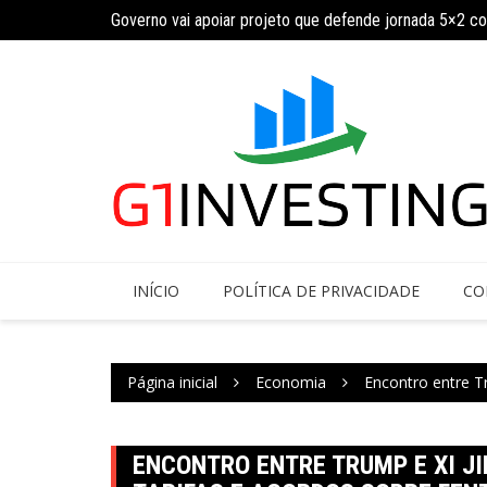
Governo vai apoiar projeto que defende jornada 5×2 c
Ir
INSS amplia temporariamente prazo de auxílio-doença
para
o
conteúdo
INÍCIO
POLÍTICA DE PRIVACIDADE
CO
Página inicial
Economia
Encontro entre Tr
ENCONTRO ENTRE TRUMP E XI JI