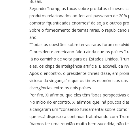
Busan.
Segundo Trump, as taxas sobre produtos chineses ca
produtos relacionados ao fentanil passaram de 20% p
comprar “quantidades enormes” de soja e outros pro
Sobre o fornecimento de terras raras, o republican
ano.
“Todas as questões sobre terras raras foram resolvi
O presidente americano falou ainda que os países “tr
Já no caminho de volta para os Estados Unidos, Tru
eles, os chips de inteligência artificial Blackwell, da Nv
Após o encontro, o presidente chinês disse, em pron
vicioso da vingança” e que os times econômicos das
divergências entre os dois países.
Por fim, Xi afirmou que eles têm “boas perspectivas de
No início do encontro, Xi afirmou que, há poucos di
alcançaram um “consenso fundamental sobre como tr
que está disposto a continuar trabalhando com Trump
“Vamos ter uma reunião muito bem-sucedida, não ten