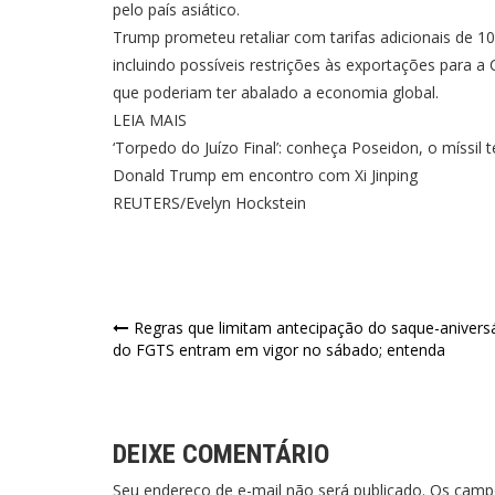
pelo país asiático.
Trump prometeu retaliar com tarifas adicionais de 
incluindo possíveis restrições às exportações para 
que poderiam ter abalado a economia global.
LEIA MAIS
‘Torpedo do Juízo Final’: conheça Poseidon, o míssil 
Donald Trump em encontro com Xi Jinping
REUTERS/Evelyn Hockstein
Navegação
Regras que limitam antecipação do saque-anivers
do FGTS entram em vigor no sábado; entenda
de
Post
DEIXE COMENTÁRIO
Seu endereço de e-mail não será publicado. Os cam