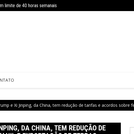
om limite de 40 horas semanais
Concurso do IBGE tem 9 mil vagas e sa
 sem perícia; entenda mudanças
NTATO
ump e Xi Jinping, da China, tem redução de tarifas e acordos sobre fe
NPING, DA CHINA, TEM REDUÇÃO DE
P