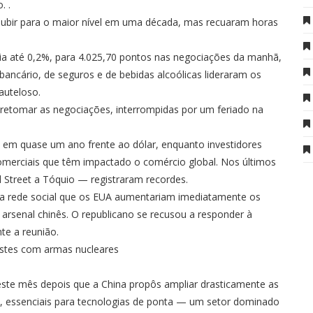
. .
subir para o maior nível em uma década, mas recuaram horas
bia até 0,2%, para 4.025,70 pontos nas negociações da manhã,
 bancário, de seguros e de bebidas alcoólicas lideraram os
auteloso.
retomar as negociações, interrompidas por um feriado na
o em quase um ano frente ao dólar, enquanto investidores
merciais que têm impactado o comércio global. Nos últimos
 Street a Tóquio — registraram recordes.
a rede social que os EUA aumentariam imediatamente os
 arsenal chinês. O republicano se recusou a responder à
te a reunião.
estes com armas nucleares
este mês depois que a China propôs ampliar drasticamente as
as, essenciais para tecnologias de ponta — um setor dominado