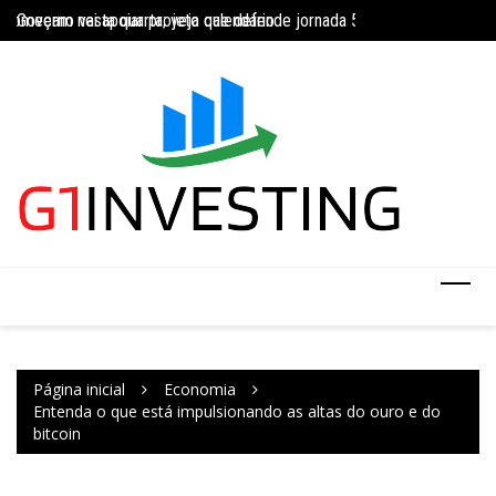
Ir
começam nesta quarta; veja calendário
Governo vai apoiar projeto que defende jornada 5×2 com limite de 4
INSS amplia tempor
para
o
conteúdo
Página inicial
Economia
Entenda o que está impulsionando as altas do ouro e do
bitcoin