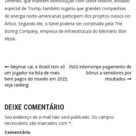
Dmitriev, que mantém interlocução com Steve Witkoff, enviado
especial de Trump, também sugeriu que grandes companhias
de energia norte-americanas participem dos projetos russos no
Ártico. Segundo ele, o túnel poderia ser construído pela The
Boring Company, empresa de infraestrutura do bilionário Elon
Musk.
Navegação
Neymar cai, e Brasil tem só
INSS interrompe pagamento de
um jogador na lista de mais
bônus a servidores por
de
bem pagos do mundo em 2025;
resultados
veja ranking
Post
DEIXE COMENTÁRIO
Seu endereço de e-mail não será publicado. Os campos
necessários são marcados com *.
Comentário