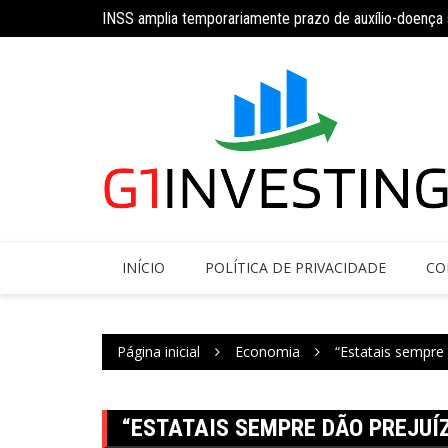
INSS amplia temporariamente prazo de auxílio-doença
Ir
Concurso do IBGE tem 9 mil vagas e salários de até R$
para
o
conteúdo
INÍCIO
POLÍTICA DE PRIVACIDADE
CO
Página inicial
Economia
“Estatais sempre 
“ESTATAIS SEMPRE DÃO PREJUÍZ