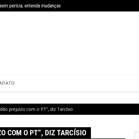
 sem perícia; entenda mudanças
Caixa volta a permitir mais de um f
 3,3 mil; veja cargos, cronograma e mais
NTATO
dão prejuízo com o PT”, diz Tarcísio
O COM O PT”, DIZ TARCÍSIO
P