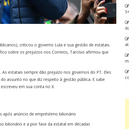
5×
d
at
licanos), criticou o governo Lula e sua gestão de estatais.
ico sobre os prejuízos nos Correios, Tarcísio afirmou que
m
i. As estatais sempre dão prejuízo nos governos do PT. Eles
co
 assunto no que diz respeito à gestão pública. E sabe
, escreveu em sua conta no X.
os após anúncio de empréstimo bilionário
bo bilionário e a pior fase da estatal em décadas