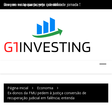
Governo vai apoiar projeto que defende jornada 5×2 com limite de 4
Ir
Concurso do IBGE te
INSS amplia temporariamente prazo de auxílio-doença sem perícia;
para
o
conteúdo
Página inicial
Economia
Ex-donos da FMU pedem à Justiça conversão de
recuperação judicial em falência; entenda