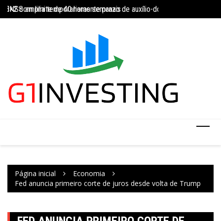
Ir
da 5×2 com limite de 40 horas semanais
INSS amplia temporariamente prazo de auxílio-doença sem perícia;
Concurso do IBGE te
para
o
conteúdo
Página inicial
Economia
Fed anuncia primeiro corte de juros desde volta de Trump