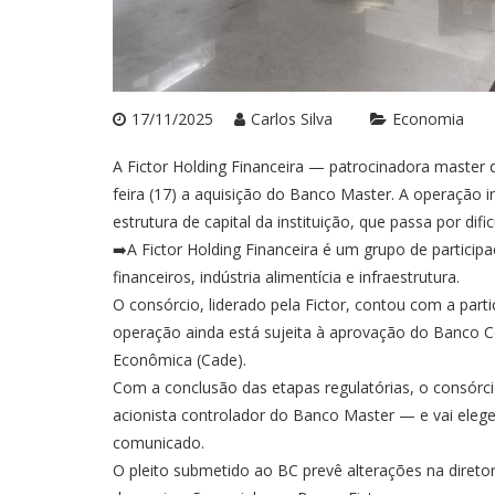
17/11/2025
Carlos Silva
Economia
A Fictor Holding Financeira — patrocinadora master
feira (17) a aquisição do Banco Master. A operação i
estrutura de capital da instituição, que passa por difi
➡️A Fictor Holding Financeira é um grupo de partici
financeiros, indústria alimentícia e infraestrutura.
O consórcio, liderado pela Fictor, contou com a part
operação ainda está sujeita à aprovação do Banco Ce
Econômica (Cade).
Com a conclusão das etapas regulatórias, o consórci
acionista controlador do Banco Master — e vai eleger
comunicado.
O pleito submetido ao BC prevê alterações na diret