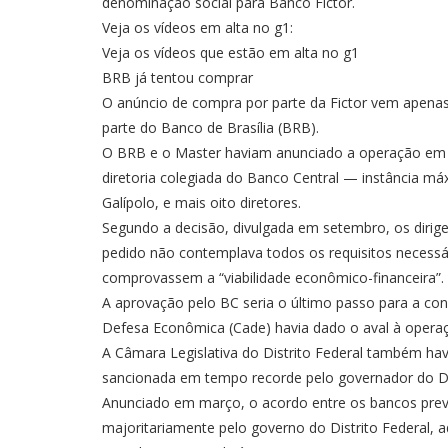
denominação social para Banco Fictor.
Veja os vídeos em alta no g1:
Veja os vídeos que estão em alta no g1
BRB já tentou comprar
O anúncio de compra por parte da Fictor vem apenas
parte do Banco de Brasília (BRB).
O BRB e o Master haviam anunciado a operação em m
diretoria colegiada do Banco Central — instância máx
Galípolo, e mais oito diretores.
Segundo a decisão, divulgada em setembro, os diri
pedido não contemplava todos os requisitos necessá
comprovassem a “viabilidade econômico-financeira”.
A aprovação pelo BC seria o último passo para a con
Defesa Econômica (Cade) havia dado o aval à opera
A Câmara Legislativa do Distrito Federal também ha
sancionada em tempo recorde pelo governador do DF
Anunciado em março, o acordo entre os bancos previ
majoritariamente pelo governo do Distrito Federal, ad