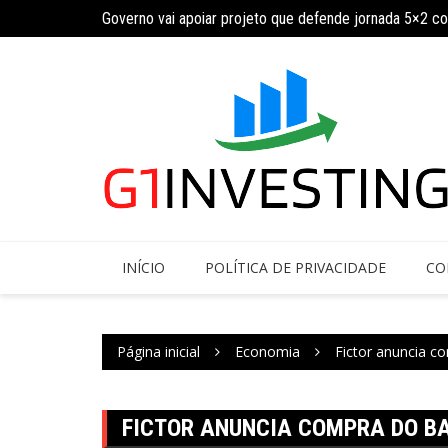
Ir
Governo vai apoiar projeto que defende jornada 5×2 c
para
INSS amplia temporariamente prazo de auxílio-doença
o
conteúdo
INÍCIO
POLÍTICA DE PRIVACIDADE
CO
Página inicial
Economia
Fictor anuncia 
FICTOR ANUNCIA COMPRA DO B