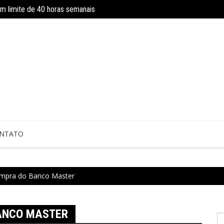
om limite de 40 horas semanais
Concurso do IBGE tem 9 mil vagas e sa
 sem perícia; entenda mudanças
NTATO
compra do Banco Master
ANCO MASTER
P