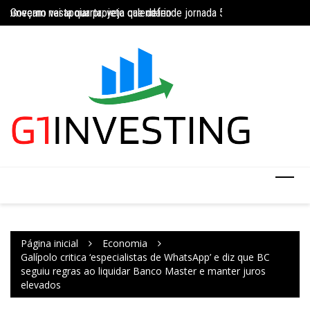
Ir
Governo vai apoiar projeto que defende jornada 5×2 com limite de 4
Concurso do IBGE te
para
INSS amplia temporariamente prazo de auxílio-doença sem perícia;
o
conteúdo
Página inicial
Economia
Galípolo critica ‘especialistas de WhatsApp’ e diz que BC
seguiu regras ao liquidar Banco Master e manter juros
elevados