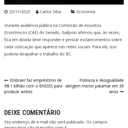
25/11/2025
Carlos Silva
Economia
Durante audiência pública na Comissão de Assuntos
Econômicos (CAE) do Senado, Galípolo afirmou que, às vezes,
fica em dúvida deve responder e prestar esclarecimentos sobre
cada colocação que aparece nas redes sociais. Para ele, isso
poderia atrapalhar o trabalho do BC.
Navegação
Embraer faz empréstimo de
Pobreza e desigualdade
R$ 1 bilhão com o BNDES para
atingem menor patamar em 30
de
produzir aviões
anos
Post
DEIXE COMENTÁRIO
Seu endereço de e-mail não será publicado. Os campos
necessários são marcados com *.