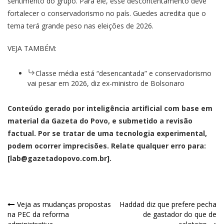
sentimento do grupo. Para ele, esse descontentamento deve
fortalecer o conservadorismo no país. Guedes acredita que o
tema terá grande peso nas eleições de 2026.
VEJA TAMBÉM:
Classe média está “desencantada” e conservadorismo
vai pesar em 2026, diz ex-ministro de Bolsonaro
Conteúdo gerado por inteligência artificial com base em
material da Gazeta do Povo, e submetido a revisão
factual. Por se tratar de uma tecnologia experimental,
podem ocorrer imprecisões. Relate qualquer erro para:
[
lab@gazetadopovo.com.br
].
Navegação
Veja as mudanças propostas
Haddad diz que prefere pecha
na PEC da reforma
de gastador do que de
de