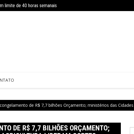
om limite de 40 horas semanais
INSS amplia temporariamente prazo d
NTATO
congelamento de R$ 7,7 bilhões Orçamento; ministérios das Cidades e
TO DE R$ 7,7 BILHÕES ORÇAMENTO;
P