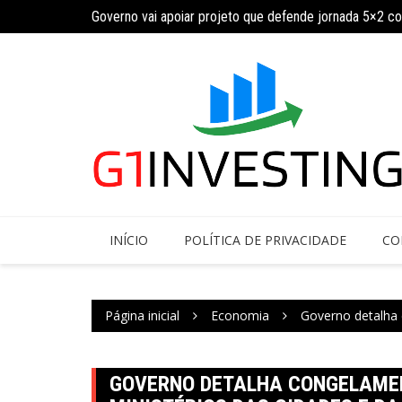
Ir
ja calendário
Governo vai apoiar projeto que defende jornada 5×2 c
para
o
conteúdo
INÍCIO
POLÍTICA DE PRIVACIDADE
CO
Página inicial
Economia
Governo detalha 
GOVERNO DETALHA CONGELAMEN