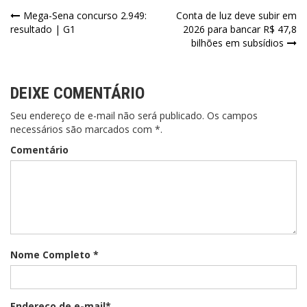
Navegação
Mega-Sena concurso 2.949:
Conta de luz deve subir em
resultado | G1
2026 para bancar R$ 47,8
de
bilhões em subsídios
Post
DEIXE COMENTÁRIO
Seu endereço de e-mail não será publicado. Os campos
necessários são marcados com *.
Comentário
Nome Completo *
Endereço de e-mail*