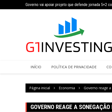
Governo vai apoiar projeto que defende jornada 5×2 c
Ir
INSS amplia temporariamente prazo de auxílio-doença
para
o
conteúdo
INÍCIO
POLÍTICA DE PRIVACIDADE
CO
Página inicial
Economia
Governo reage a
GOVERNO REAGE A SONEGAÇÃO D