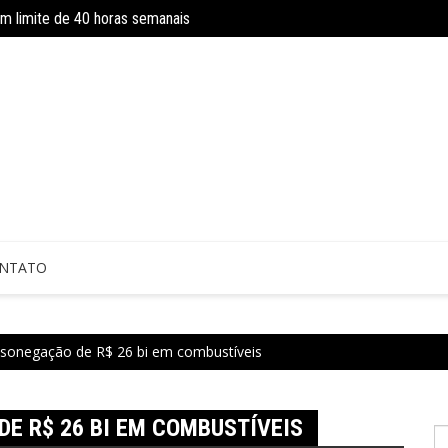
om limite de 40 horas semanais
Concurso do IBGE tem 9 mil vagas e sa
 sem perícia; entenda mudanças
NTATO
 sonegação de R$ 26 bi em combustíveis
E R$ 26 BI EM COMBUSTÍVEIS
P