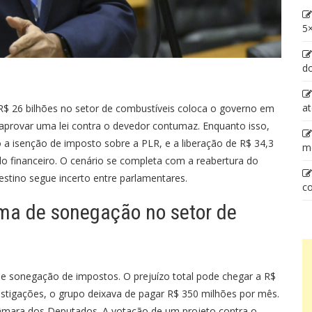
5×
d
at
 26 bilhões no setor de combustíveis coloca o governo em
aprovar uma lei contra o devedor contumaz. Enquanto isso,
a isenção de imposto sobre a PLR, e a liberação de R$ 34,3
m
o financeiro. O cenário se completa com a reabertura do
destino segue incerto entre parlamentares.
co
a de sonegação no setor de
e sonegação de impostos. O prejuízo total pode chegar a R$
estigações, o grupo deixava de pagar R$ 350 milhões por mês.
Câmara dos Deputados. A votação de um projeto contra o