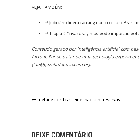
VEJA TAMBÉM:
Judiciário lidera ranking que coloca o Brasil
Tilápia é “invasora”, mas pode importar: polí
Conteúdo gerado por inteligência artificial com ba
factual. Por se tratar de uma tecnologia experimen
[
lab@gazetadopovo.com.br
].
Navegação
metade dos brasileiros não tem reservas
de
Post
DEIXE COMENTÁRIO