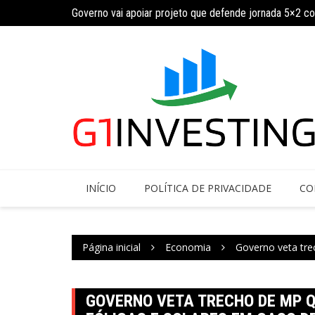
Ir
Governo vai apoiar projeto que defende jornada 5×2 c
para
INSS amplia temporariamente prazo de auxílio-doença
o
conteúdo
INÍCIO
POLÍTICA DE PRIVACIDADE
CO
Página inicial
Economia
Governo veta tre
GOVERNO VETA TRECHO DE MP Q