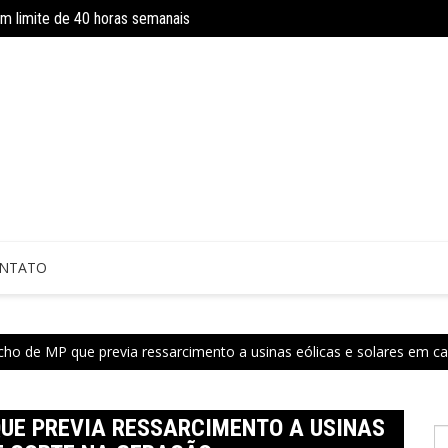
om limite de 40 horas semanais
Concurso do IBGE tem 9 mil vagas e sa
 sem perícia; entenda mudanças
NTATO
cho de MP que previa ressarcimento a usinas eólicas e solares em c
UE PREVIA RESSARCIMENTO A USINAS
P