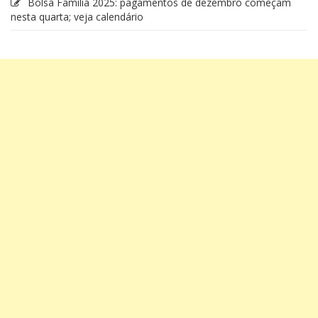
Bolsa Família 2025: pagamentos de dezembro começam
nesta quarta; veja calendário