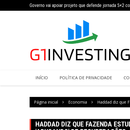
Ir
ja calendário
Governo vai apoiar projeto que defende jornada 5×2 c
para
o
conteúdo
INÍCIO
POLÍTICA DE PRIVACIDADE
CO
Página inicial
Economia
Haddad diz que F
HADDAD DIZ QUE FAZENDA ESTU