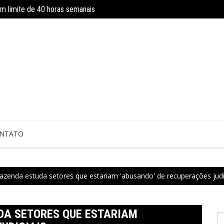
om limite de 40 horas semanais
INSS amplia temporariamente prazo d
NTATO
azenda estuda setores que estariam 'abusando' de recuperações judi
DA SETORES QUE ESTARIAM
P