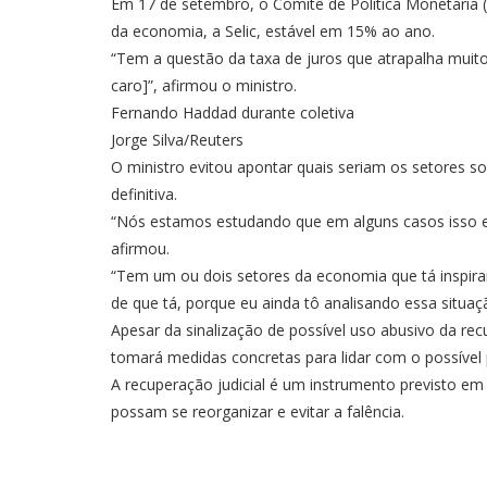
Em 17 de setembro, o Comitê de Política Monetária 
da economia, a Selic, estável em 15% ao ano.
“Tem a questão da taxa de juros que atrapalha muito, 
caro]”, afirmou o ministro.
Fernando Haddad durante coletiva
Jorge Silva/Reuters
O ministro evitou apontar quais seriam os setores s
definitiva.
“Nós estamos estudando que em alguns casos isso 
afirmou.
“Tem um ou dois setores da economia que tá inspir
de que tá, porque eu ainda tô analisando essa situ
Apesar da sinalização de possível uso abusivo da r
tomará medidas concretas para lidar com o possível
A recuperação judicial é um instrumento previsto em l
possam se reorganizar e evitar a falência.