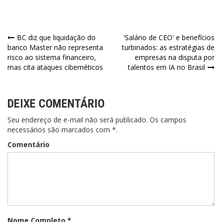
Navegação
BC diz que liquidação do
'Salário de CEO' e benefícios
banco Master não representa
turbinados: as estratégias de
de
risco ao sistema financeiro,
empresas na disputa por
mas cita ataques cibernéticos
talentos em IA no Brasil
Post
DEIXE COMENTÁRIO
Seu endereço de e-mail não será publicado. Os campos
necessários são marcados com *.
Comentário
Nome Completo *