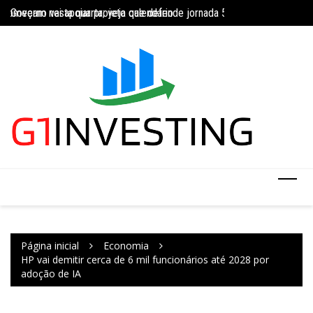
Ir
Governo vai apoiar projeto que defende jornada 5×2 com limite de 4
Concurso do IBGE te
para
INSS amplia temporariamente prazo de auxílio-doença sem perícia;
o
conteúdo
Página inicial
Economia
HP vai demitir cerca de 6 mil funcionários até 2028 por
adoção de IA